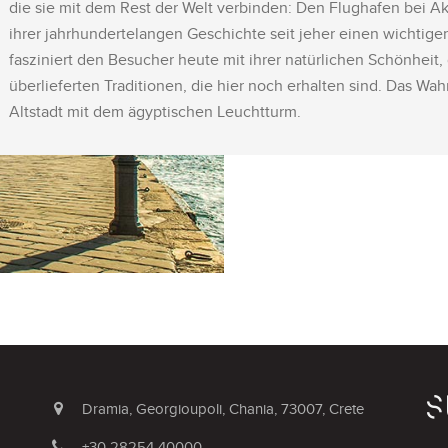
die sie mit dem Rest der Welt verbinden: Den Flughafen bei Akr
ihrer jahrhundertelangen Geschichte seit jeher einen wichtig
fasziniert den Besucher heute mit ihrer natürlichen Schönheit, 
überlieferten Traditionen, die hier noch erhalten sind. Das Wa
Altstadt mit dem ägyptischen Leuchtturm.
Dramia, Georgioupoli, Chania, 73007, Crete
+30 28254 40000