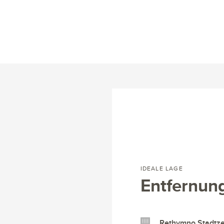
IDEALE LAGE
Entfernun
Rethymno Stadtze