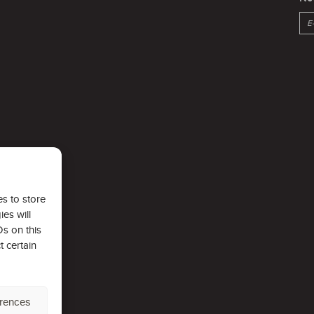
s to store
es will
s on this
t certain
erences