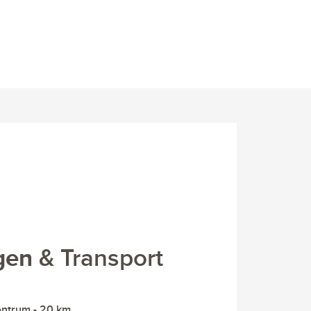
gen
& Transport
ntrum - 20 km