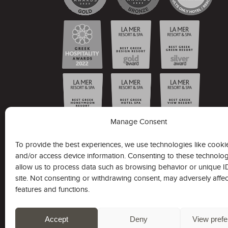
Manage Consent
To provide the best experiences, we use technologies like cookie
and/or access device information. Consenting to these technologi
La Mer Resort & Spa -
Adults Only
allow us to process data such as browsing behavior or unique ID
site. Not consenting or withdrawing consent, may adversely affec
features and functions.
8.5
RECOGNITION OF
EXCELLENCE 2022
Accept
Deny
View pref