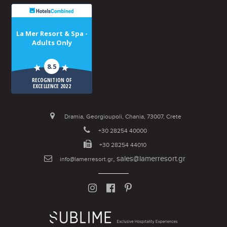
La Mer Resort & Spa -
Adults Only
8.5
RECOGNITION OF
EXCELLENCE 2022
Dramia, Georgioupoli, Chania, 73007, Crete
+30 28254 40000
+30 28254 44010
,
sales@lamerresort.gr
info@lamerresort.gr