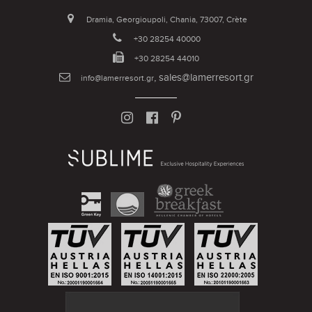
Dramia, Georgioupoli, Chania, 73007, Crète
+30 28254 40000
+30 28254 44010
,
sales@lamerresort.gr
info@lamerresort.gr