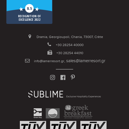
8.5
RECOGNITION OF
EXCELLENCE 2022
Dramia, Georgioupoli, Chania, 73007, Crète
+30 28254 40000
+30 28254 44010
,
sales@lamerresort.gr
info@lamerresort.gr