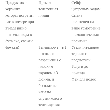
Продуктовая
Прямая
Сейф с
корзинка,
телефонная
цифровым кодом
которая встретит
линия
Смена
вас в номере при
полотенец на
въезде (вино,
ваше усмотрение
питьевая вода в
– экологическая
бутылке, свежие
политика
фрукты)
Телевизор smart
Увеличительное
высокого
зеркало с
разрешения с
подсветкой
плоским
Услуги до
экраном 43
приезда
дюйма, и
Фен для волос
бесплатные
каналы
спутникового
телевидения